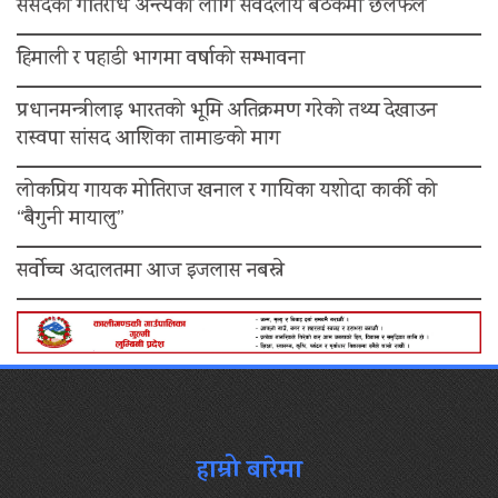
संसदको गतिरोध अन्त्यका लागि सर्वदलीय बैठकमा छलफल
हिमाली र पहाडी भागमा वर्षाको सम्भावना
प्रधानमन्त्रीलाइ भारतको भूमि अतिक्रमण गरेको तथ्य देखाउन
रास्वपा सांसद आशिका तामाङको माग
लोकप्रिय गायक मोतिराज खनाल र गायिका यशोदा कार्की को
“बैगुनी मायालु”
सर्वोच्च अदालतमा आज इजलास नबस्ने
हाम्रो बारेमा