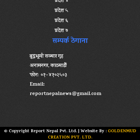
प्रदेश ४
प्रदेश ५
प्रदेश ६
प्रदेश ७
सम्पर्क ठेगाना
बुद्धभूमी सञ्चार गृह
अनामनगर, काठमाडौं
फोनः ०१–४१०२५०३
Email:
reportnepalnews@gmail.com
© Copyright Report Nepal Pvt. Ltd. | Website By :
GOLDENMUD
CREATION PVT. LTD.