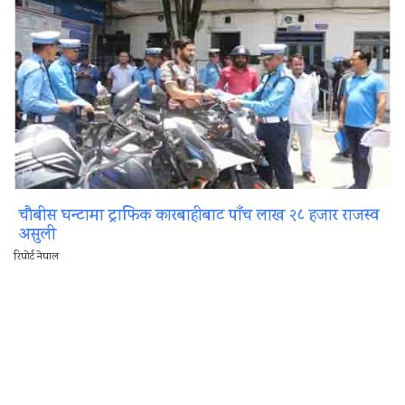
चौबीस घन्टामा ट्राफिक कारबाहीबाट पाँच लाख २८ हजार राजस्व
असुली
रिपोर्ट नेपाल